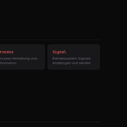
rocess
Signal
rozess-Verwaltung und -
Betriebssystem-Signale
nformation
empfangen und senden