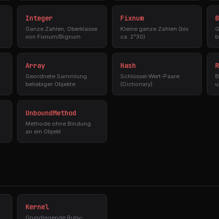
Integer
Fixnum
B
Ganze Zahlen; Oberklasse
Kleine ganze Zahlen (bis
G
von Fixnum/Bignum
ca. 2^30)
b
Array
Hash
R
Geordnete Sammlung
Schlüssel-Wert-Paare
B
beliebiger Objekte
(Dictionary)
u
UnboundMethod
Methode ohne Bindung
an ein Objekt
Kernel
Grundlegende Ruby-