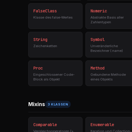
FalseClass
Numeric
Klasse des false-Wertes
Abstrakte Basis aller
Zahlentypen
String
Symbol
Zeichenketten
Unveränderliche
Bezeichner (:name)
Proc
Method
Eingeschlossener Code-
Gebundene Methode
Block als Objekt
eines Objekts
Mixins
3 KLASSEN
Comparable
Enumerable
Vergleichsoperatoren (>,
Iteration und Collection-