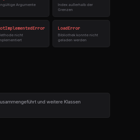
ngültige Argumente
Index außerhalb der
Grenzen
otImplementedError
LoadError
ethode nicht
Bibliothek konnte nicht
mplementiert
geladen werden
r zusammengeführt und weitere Klassen