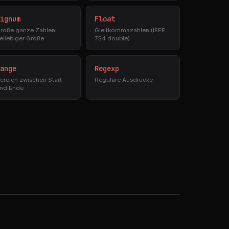
ignum
Float
roße ganze Zahlen
Gleitkommazahlen (IEEE
eliebiger Größe
754 double)
ange
Regexp
ereich zwischen Start
Reguläre Ausdrücke
nd Ende