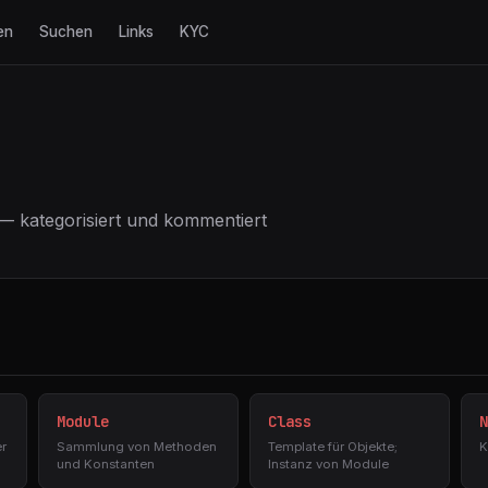
en
Suchen
Links
KYC
— kategorisiert und kommentiert
Module
Class
N
r
Sammlung von Methoden
Template für Objekte;
K
und Konstanten
Instanz von Module