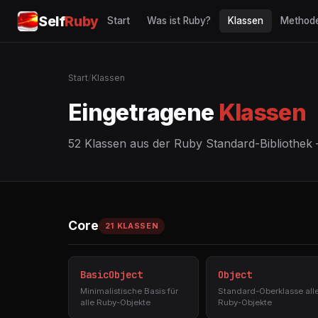
Self
Ruby
Start
Was ist Ruby?
Klassen
Method
Start
/
Klassen
Eingetragene
Klassen
52 Klassen aus der Ruby Standard-Bibliothek 
Core
21 KLASSEN
BasicObject
Object
Minimalistische Basis für
Standard-Oberklasse alle
alle Ruby-Objekte
Ruby-Objekte