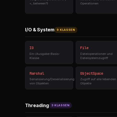
<, between?)
Operationen
I/O & System
9 KLASSEN
IO
File
Ein-/Ausgabe-Basis-
Dateioperationen und
Klasse
Dateisystemzugriff
Marshal
ObjectSpace
Serialisierung/Deserialisierung
Zugriff auf alle lebenden
von Objekten
Objekte
Threading
3 KLASSEN