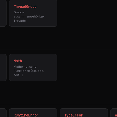
ThreadGroup
Gruppe
zusammengehöriger
Threads
Math
Mathematische
Funktionen (sin, cos,
sqrt…)
RuntimeError
TypeError
A