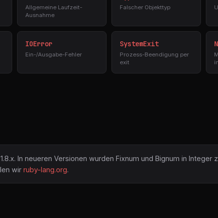
Allgemeine Laufzeit-
Falscher Objekttyp
U
Ausnahme
IOError
SystemExit
N
Ein-/Ausgabe-Fehler
Prozess-Beendigung per
M
exit
i
/ 1.8.x. In neueren Versionen wurden Fixnum und Bignum in Intege
len wir
ruby-lang.org
.