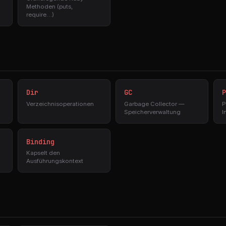
Methoden (puts,
require…)
Dir
GC
P
Verzeichnisoperationen
Garbage Collector —
P
Speicherverwaltung
I
Binding
Kapselt den
Ausführungskontext